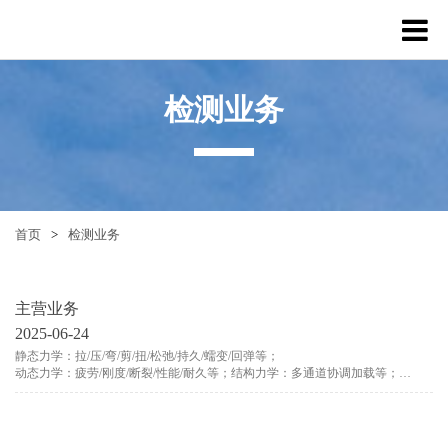
检测业务
首页
>
检测业务
主营业务
2025-06-24
静态力学：拉/压/弯/剪/扭/松弛/持久/蠕变/回弹等；
动态力学：疲劳/刚度/断裂/性能/耐久等；结构力学：多通道协调加载等；
极端环境力学：高温（大气环境1200℃℃；真空/气氛环境1600°C）低温
（-185℃℃1-263℃℃）等。